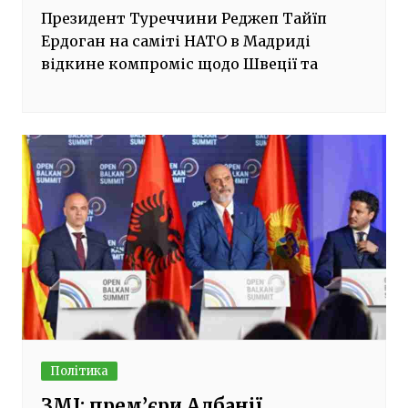
Президент Туреччини Реджеп Тайїп
Ердоган на саміті НАТО в Мадриді
відкине компроміс щодо Швеції та
Політика
ЗМІ: прем’єри Албанії,