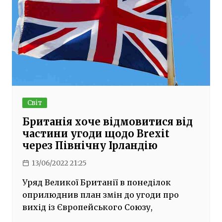
Світ
Британія хоче відмовитися від
частини угоди щодо Brexit
через Північну Ірландію
13/06/2022 21:25
Уряд Великої Британії в понеділок
оприлюднив план змін до угоди про
вихід із Європейського Союзу,