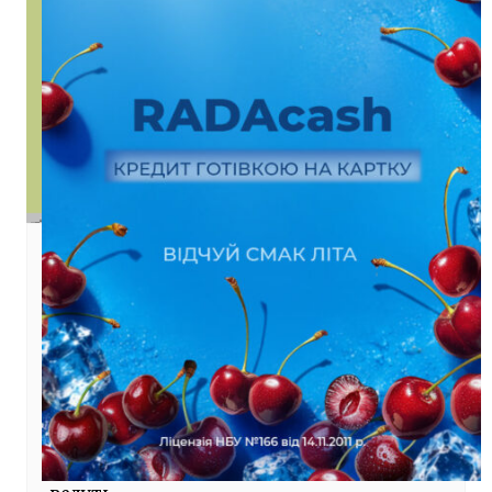
Політика
Гайдай: всі мости, що ведуть до
Сєверодонецька, зруйновані
13/06/2022 19:30
Голова Луганської обласної військової
адміністрації Сергій Гайдай повідомив,
що окупанти зруйнували всі мости, що