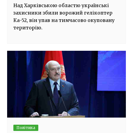
Над Харківською областю українські
захисники збили ворожий гелікоптер
Ка-52, він упав на тимчасово окуповану
територію.
Політика