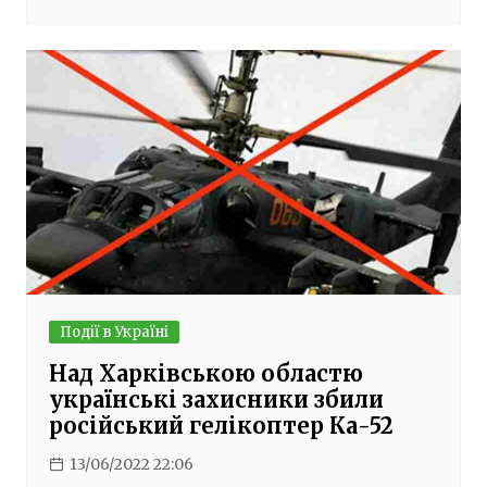
Події в Україні
Над Харківською областю
українські захисники збили
російський гелікоптер Ка-52
13/06/2022 22:06