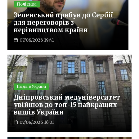
В ЗСУ змінять систе
ув до Сербії
харчування: продукт
 з
перевірятимуть до д
раїни
частини
07/08/2026 19:29
Події в Україні
Дніпровський медуніверситет
увійшов до топ-15 найкращих
вишів України
07/08/2026 16:01