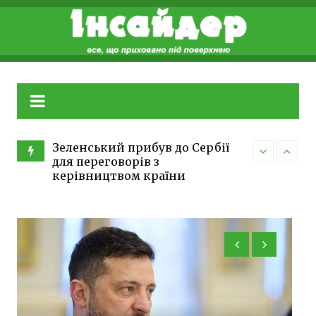
Skip
to
content
Зеленський прибув до Сербії
для переговорів з
Федоров пі
керівництвом країни
намагаєтьс
В ЗСУ змінять систему
допомогти 
харчування: продукти
Atlantic
перевірятимуть до доставки в
частини
Політика