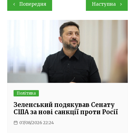
Навігація
Попередня
Наступна
записів
Політика
Зеленський подякував Сенату
США за нові санкції проти Росії
07/08/2026 22:24