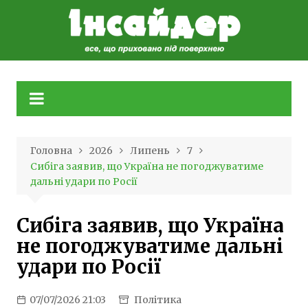
Skip
to
content
Головна
2026
Липень
7
Сибіга заявив, що Україна не погоджуватиме
дальні удари по Росії
Сибіга заявив, що Україна
не погоджуватиме дальні
удари по Росії
07/07/2026 21:03
Політика