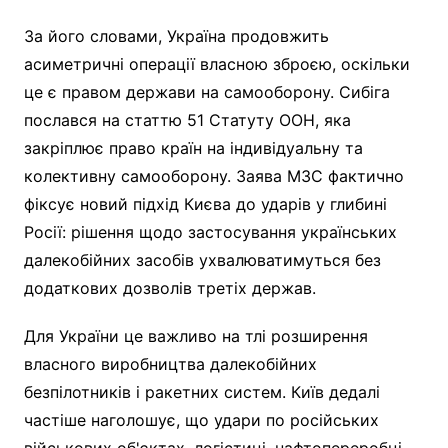
За його словами, Україна продовжить
асиметричні операції власною зброєю, оскільки
це є правом держави на самооборону. Сибіга
послався на статтю 51 Статуту ООН, яка
закріплює право країн на індивідуальну та
колективну самооборону. Заява МЗС фактично
фіксує новий підхід Києва до ударів у глибині
Росії: рішення щодо застосування українських
далекобійних засобів ухвалюватимуться без
додаткових дозволів третіх держав.
Для України це важливо на тлі розширення
власного виробництва далекобійних
безпілотників і ракетних систем. Київ дедалі
частіше наголошує, що удари по російських
військових об'єктах, логістиці, нафтопереробці