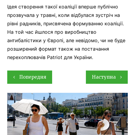
Ідея створення такої коаліції вперше публічно
прозвучала у травні, коли відбулася зустріч на
рівні радників, присвячена формуванню коаліції.
На той час йшлося про виробництво
антибалістики у Європі, але невідомо, чи не буде
розширений формат також на постачання
перехоплювачів Patriot для України.
Навігація
Попередня
Наступна
записів