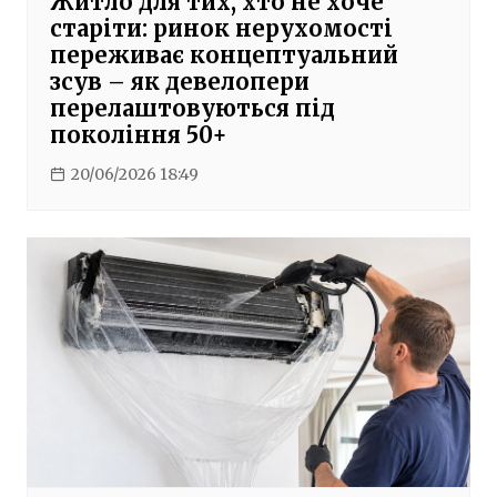
Житло для тих, хто не хоче
старіти: ринок нерухомості
переживає концептуальний
зсув – як девелопери
перелаштовуються під
покоління 50+
20/06/2026 18:49