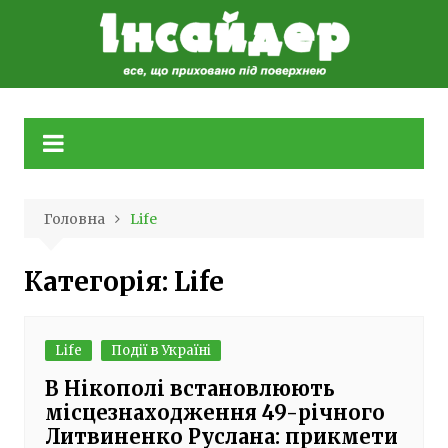
Skip
to
content
Головна
Life
Категорія:
Life
Life
Події в Україні
В Нікополі встановлюють
місцезнаходження 49-річного
Литвиненко Руслана: прикмети