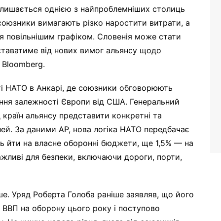
залишається однією з найпроблемніших столиць
союзники вимагають різко наростити витрати, а
я повільнішим графіком. Словенія може стати
ставатиме від нових вимог альянсу щодо
 Bloomberg.
ті НАТО в Анкарі, де союзники обговорюють
ння залежності Європи від США. Генеральний
країн альянсу представити конкретні та
лей. За даними AP, нова логіка НАТО передбачає
ь йти на власне оборонні бюджети, ще 1,5% — на
ажливі для безпеки, включаючи дороги, порти,
ше. Уряд Роберта Голоба раніше заявляв, що його
 ВВП на оборону цього року і поступово