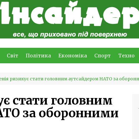
Світ
Політика
Економіка
Спорт
Техно
енія ризикує стати головним аутсайдером НАТО за оборо
ує стати головним
АТО за оборонними