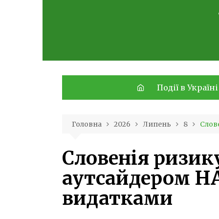
Skip
to
content
Події в Україні
Головна
2026
Липень
8
Слов
Словенія ризик
аутсайдером Н
видатками