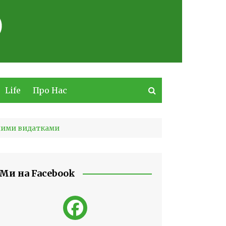
Life
Про Нас
нними видатками
Ми на Facebook