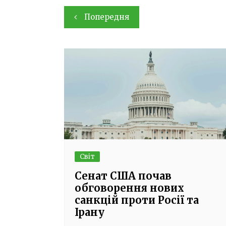
Навігація
Попередня
записів
Світ
Сенат США почав
обговорення нових
санкцій проти Росії та
Ірану