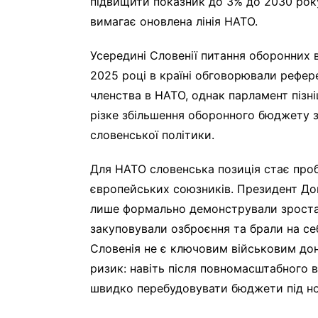
підвищити показник до 3% до 2030 року
вимагає оновлена лінія НАТО.
Усередині Словенії питання оборонних 
2025 році в країні обговорювали рефер
членства в НАТО, однак парламент пізніш
різке збільшення оборонного бюджету
словенської політики.
Для НАТО словенська позиція стає про
європейських союзників. Президент До
лише формально демонстрували зростан
закуповували озброєння та брали на себ
Словенія не є ключовим військовим до
ризик: навіть після повномасштабного вт
швидко перебудовувати бюджети під но