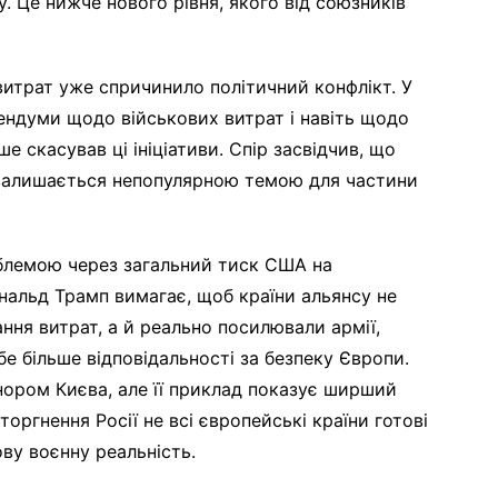
. Це нижче нового рівня, якого від союзників
витрат уже спричинило політичний конфлікт. У
ендуми щодо військових витрат і навіть щодо
е скасував ці ініціативи. Спір засвідчив, що
 залишається непопулярною темою для частини
блемою через загальний тиск США на
нальд Трамп вимагає, щоб країни альянсу не
ня витрат, а й реально посилювали армії,
е більше відповідальності за безпеку Європи.
нором Києва, але її приклад показує ширший
оргнення Росії не всі європейські країни готові
ву воєнну реальність.