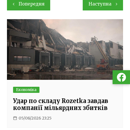
Навігація
Попередня
Наступна
записів
Економіка
Удар по складу Rozetka завдав
компанії мільярдних збитків
05/08/2026 23:25