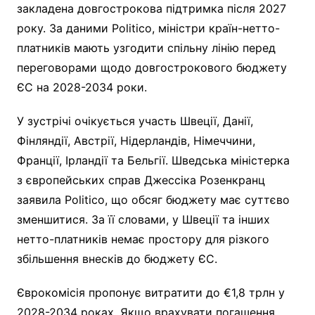
закладена довгострокова підтримка після 2027
року. За даними Politico, міністри країн-нетто-
платників мають узгодити спільну лінію перед
переговорами щодо довгострокового бюджету
ЄС на 2028-2034 роки.
У зустрічі очікується участь Швеції, Данії,
Фінляндії, Австрії, Нідерландів, Німеччини,
Франції, Ірландії та Бельгії. Шведська міністерка
з європейських справ Джессіка Розенкранц
заявила Politico, що обсяг бюджету має суттєво
зменшитися. За її словами, у Швеції та інших
нетто-платників немає простору для різкого
збільшення внесків до бюджету ЄС.
Єврокомісія пропонує витратити до €1,8 трлн у
2028-2034 роках. Якщо врахувати погашення