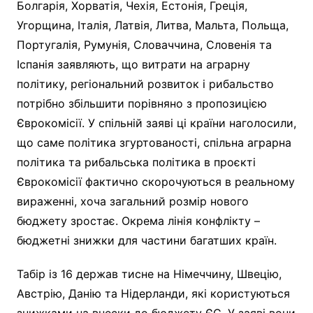
Болгарія, Хорватія, Чехія, Естонія, Греція,
Угорщина, Італія, Латвія, Литва, Мальта, Польща,
Португалія, Румунія, Словаччина, Словенія та
Іспанія заявляють, що витрати на аграрну
політику, регіональний розвиток і рибальство
потрібно збільшити порівняно з пропозицією
Єврокомісії. У спільній заяві ці країни наголосили,
що саме політика згуртованості, спільна аграрна
політика та рибальська політика в проєкті
Єврокомісії фактично скорочуються в реальному
вираженні, хоча загальний розмір нового
бюджету зростає. Окрема лінія конфлікту –
бюджетні знижки для частини багатших країн.
Табір із 16 держав тисне на Німеччину, Швецію,
Австрію, Данію та Нідерланди, які користуються
знижками на внески до бюджету ЄС. У заяві вони