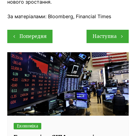
нового зростання.
За матеріалами: Bloomberg, Financial Times
Навігація
Попередня
Наступна
записів
Економіка