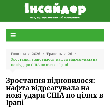
Skip
to
content
Головна
2026
Травень
26
Зростання відновилося: нафта відреагувала на
нові удари США по цілях в Ірані
Зростання відновилося:
нафта відреагувала на
нові удари США по цілях в
Ірані