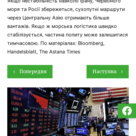
Якщо нестабільність навколо Ірану, Червоного
моря та Росії збережеться, сухопутні маршрути
через Центральну Азію отримають більше
вантажів. Якщо ж морська логістика швидко
стабілізується, частина попиту може залишитися
тимчасовою. По матеріалах: Bloomberg,
Handelsblatt, The Astana Times
Навігація
Попередня
Наступна
записів