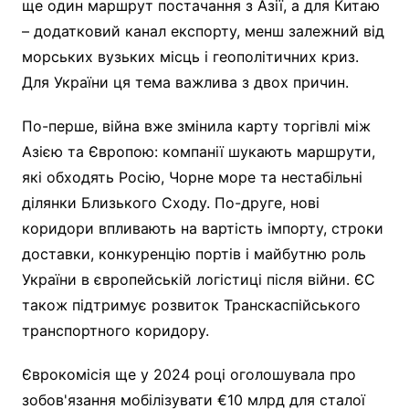
ще один маршрут постачання з Азії, а для Китаю
– додатковий канал експорту, менш залежний від
морських вузьких місць і геополітичних криз.
Для України ця тема важлива з двох причин.
По-перше, війна вже змінила карту торгівлі між
Азією та Європою: компанії шукають маршрути,
які обходять Росію, Чорне море та нестабільні
ділянки Близького Сходу. По-друге, нові
коридори впливають на вартість імпорту, строки
доставки, конкуренцію портів і майбутню роль
України в європейській логістиці після війни. ЄС
також підтримує розвиток Транскаспійського
транспортного коридору.
Єврокомісія ще у 2024 році оголошувала про
зобов'язання мобілізувати €10 млрд для сталої