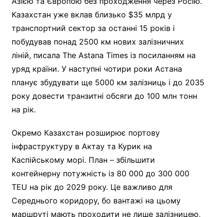
Азією та Європою без проходження через Росію.
Казахстан уже вклав близько $35 млрд у
транспортний сектор за останні 15 років і
побудував понад 2500 км нових залізничних
ліній, писала The Astana Times із посиланням на
уряд країни. У наступні чотири роки Астана
планує збудувати ще 5000 км залізниць і до 2035
року довести транзитні обсяги до 100 млн тонн
на рік.
Окремо Казахстан розширює портову
інфраструктуру в Актау та Курик на
Каспійському морі. План – збільшити
контейнерну потужність із 80 000 до 300 000
TEU на рік до 2029 року. Це важливо для
Середнього коридору, бо вантажі на цьому
маршруті мають проходити не лише залізницею,