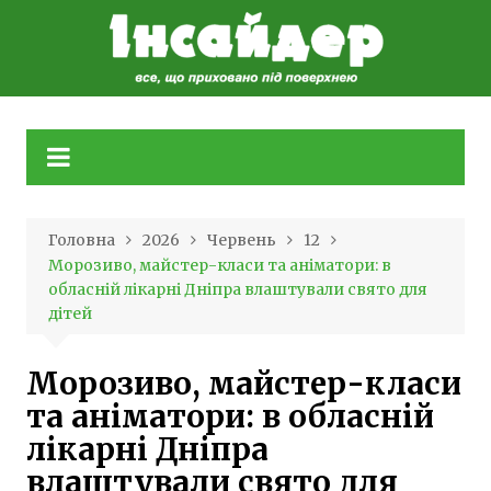
Skip
to
content
Головна
2026
Червень
12
Морозиво, майстер-класи та аніматори: в
обласній лікарні Дніпра влаштували свято для
дітей
Морозиво, майстер-класи
та аніматори: в обласній
лікарні Дніпра
влаштували свято для