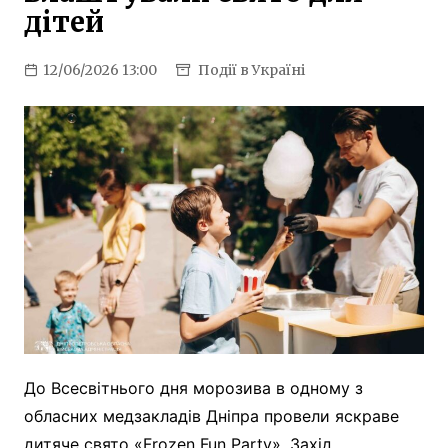
дітей
12/06/2026 13:00
Події в Україні
До Всесвітнього дня морозива в одному з
обласних медзакладів Дніпра провели яскраве
дитяче свято «Frozen Fun Party». Захід