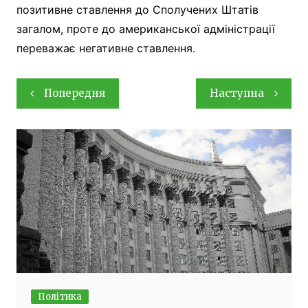
позитивне ставлення до Сполучених Штатів
загалом, проте до американської адміністрації
переважає негативне ставлення.
Навігація
Попередня
Наступна
записів
Політика