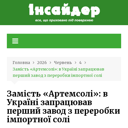
Skip
to
content
Головна
2026
Червень
4
Замість «Артемсолі»: в Україні запрацював
перший завод з переробки імпортної солі
Замість «Артемсолі»: в
Україні запрацював
перший завод з переробки
імпортної солі