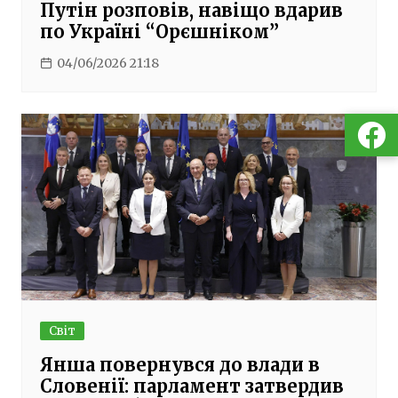
Путін розповів, навіщо вдарив
по Україні “Орєшніком”
04/06/2026 21:18
Світ
Янша повернувся до влади в
Словенії: парламент затвердив