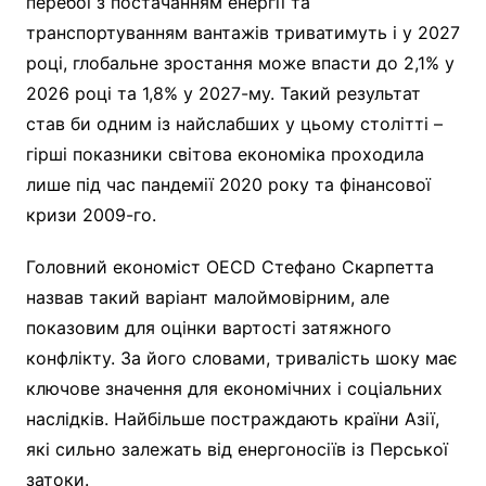
перебої з постачанням енергії та
транспортуванням вантажів триватимуть і у 2027
році, глобальне зростання може впасти до 2,1% у
2026 році та 1,8% у 2027-му. Такий результат
став би одним із найслабших у цьому столітті –
гірші показники світова економіка проходила
лише під час пандемії 2020 року та фінансової
кризи 2009-го.
Головний економіст OECD Стефано Скарпетта
назвав такий варіант малоймовірним, але
показовим для оцінки вартості затяжного
конфлікту. За його словами, тривалість шоку має
ключове значення для економічних і соціальних
наслідків. Найбільше постраждають країни Азії,
які сильно залежать від енергоносіїв із Перської
затоки.