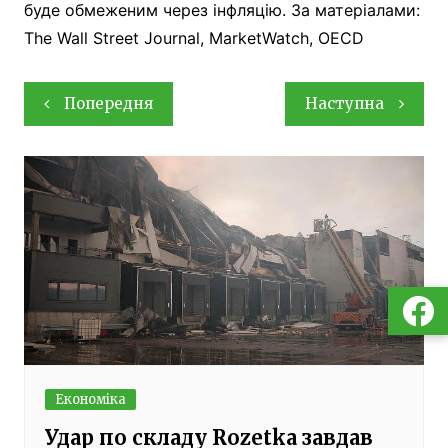
буде обмеженим через інфляцію. За матеріалами:
The Wall Street Journal, MarketWatch, OECD
Навігація
Попередня
Наступна
записів
Економіка
Удар по складу Rozetka завдав