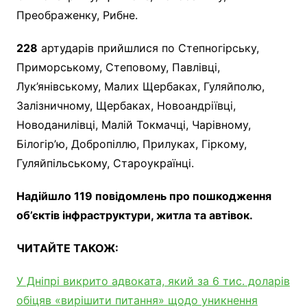
Преображенку, Рибне.
228
артударів прийшлися по Степногірську,
Приморському, Степовому, Павлівці,
Лук’янівському, Малих Щербаках, Гуляйполю,
Залізничному, Щербаках, Новоандріївці,
Новоданилівці, Малій Токмачці, Чарівному,
Білогір’ю, Добропіллю, Прилуках, Гіркому,
Гуляйпільському, Староукраїнці.
Надійшло 119 повідомлень про пошкодження
об’єктів інфраструктури, житла та автівок.
ЧИТАЙТЕ ТАКОЖ:
У Дніпрі викрито адвоката, який за 6 тис. доларів
обіцяв «вирішити питання» щодо уникнення