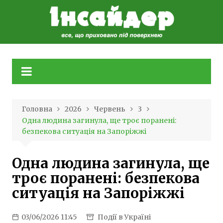
Skip
to
content
Головна
2026
Червень
3
Одна людина загинула, ще троє поранені:
безпекова ситуація на Запоріжжі
Одна людина загинула, ще
троє поранені: безпекова
ситуація на Запоріжжі
03/06/2026 11:45
Події в Україні