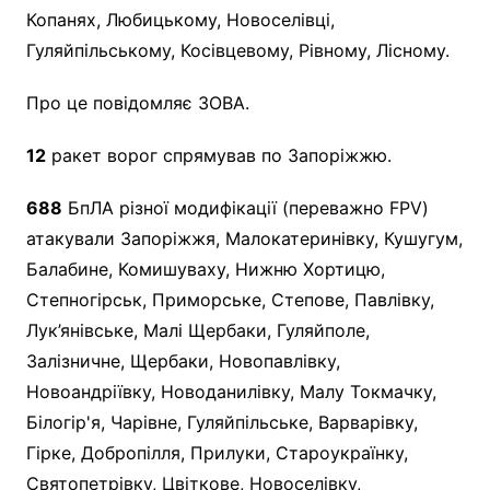
Копанях, Любицькому, Новоселівці,
Гуляйпільському, Косівцевому, Рівному, Лісному.
Про це повідомляє ЗОВА.
12
ракет ворог спрямував по Запоріжжю.
688
БпЛА різної модифікації (переважно FPV)
атакували Запоріжжя, Малокатеринівку, Кушугум,
Балабине, Комишуваху, Нижню Хортицю,
Степногірськ, Приморське, Степове, Павлівку,
Лук’янівське, Малі Щербаки, Гуляйполе,
Залізничне, Щербаки, Новопавлівку,
Новоандріївку, Новоданилівку, Малу Токмачку,
Білогір'я, Чарівне, Гуляйпільське, Варварівку,
Гірке, Добропілля, Прилуки, Староукраїнку,
Святопетрівку, Цвіткове, Новоселівку,