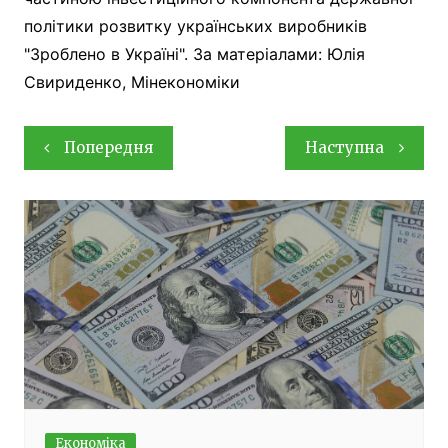
політики розвитку українських виробників
"Зроблено в Україні". За матеріалами: Юлія
Свириденко, Мінекономіки
Навігація
Попередня
Наступна
записів
Економіка