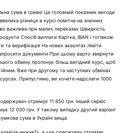
ьна сума в гривні Це головний показник вигоди
велика різниця в курсі помітна на значних
иво важлива при малих переказах Швидкість
родукти Спосіб виплати Картка, IBAN і готівкові
ти та верифікація На нових акаунтах ліміти
апросити документи При цьому варто звернути
ершого обміну пропонує більш вигідний курс, щоб
стійним. Вже при другому та наступних обмінах
есурсах. Припустимо, ви хочете надіслати 1000
 одержувач отримує 11 850 грн. Інший сервіс
мує 12 030 грн. У такому випадку другий варіант
сумкова сума в Україні вища.
 комісія нижче?», а «де одержувач отримає