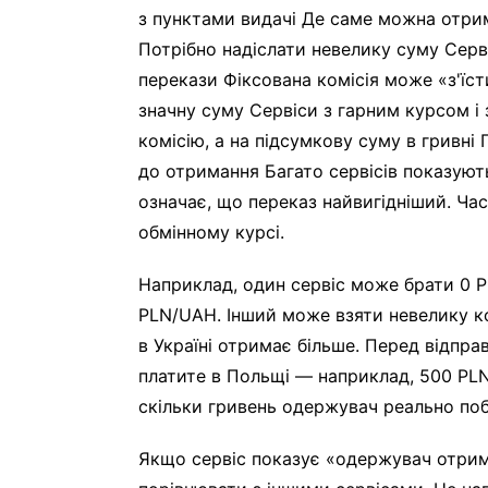
з пунктами видачі Де саме можна отрима
Потрібно надіслати невелику суму Серв
перекази Фіксована комісія може «з'їст
значну суму Сервіси з гарним курсом і
комісію, а на підсумкову суму в гривні
до отримання Багато сервісів показуют
означає, що переказ найвигідніший. Ча
обмінному курсі.
Наприклад, один сервіс може брати 0 P
PLN/UAH. Інший може взяти невелику к
в Україні отримає більше. Перед відпра
платите в Польщі — наприклад, 500 PLN 
скільки гривень одержувач реально поба
Якщо сервіс показує «одержувач отрим