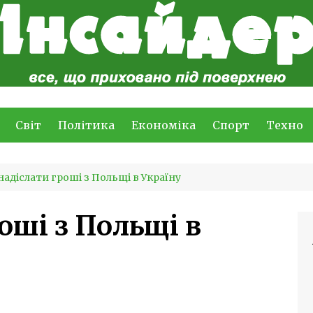
Світ
Політика
Економіка
Спорт
Техно
надіслати гроші з Польщі в Україну
оші з Польщі в