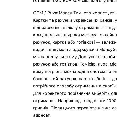
готівкові USD/EUR Комісію, валюту випл
COM / PrivatMoney Тим, хто користуєтьс
Картки та рахунки українських банків, у
відправлення, валюту отримання та під
кому важлива широка мережа, онлайн-в
рахунок, картка або готівкові — залежн
видачі, документи одержувача MoneyGra
міжнародну систему Доступні способи з
рахунок або готівкові Комісію, курс, мі
кому потрібна міжнародна система з он
банківський рахунок, картка або інші до
потрібного способу отримання в Україні
Для коректного порівняння виберіть одн
отримання. Наприклад: «надіслати 1000 
гривні». Після цього перевірте кілька с
адресат.