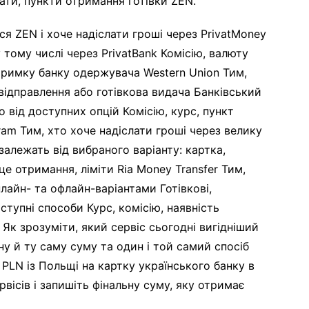
ати, пункти отримання готівки ZEN.
я ZEN і хоче надіслати гроші через PrivatMoney
 тому числі через PrivatBank Комісію, валюту
тримку банку одержувача Western Union Тим,
ідправлення або готівкова видача Банківський
о від доступних опцій Комісію, курс, пункт
m Тим, хто хоче надіслати гроші через велику
алежать від вибраного варіанту: картка,
сце отримання, ліміти Ria Money Transfer Тим,
лайн- та офлайн-варіантами Готівкові,
ступні способи Курс, комісію, наявність
 Як зрозуміти, який сервіс сьогодні вигідніший
у й ту саму суму та один і той самий спосіб
PLN із Польщі на картку українського банку в
ервісів і запишіть фінальну суму, яку отримає