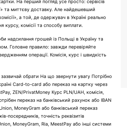
картки. На перший погляд усе просто: сервісів
ії» та миттєву доставку. Але найдешевший
омісії», а той, де одержувач в Україні реально
я курсу, комісії та способу виплати.
соби надсилання грошей із Польщі в Україну та
ом. Головне правило: завжди перевіряйте
ердженням операції. Комісія, курс і швидкість
 зазвичай обрати На що звернути увагу Потрібно
раїні Card-to-card або переказ на картку через
stPay, ZEN/PrivatMoney Курс PLN/UAH, комісія,
отрібен переказ на банківський рахунок або IBAN
n Union, MoneyGram або банківський переказ
ків-посередників, точність реквізитів
Union, MoneyGram, Ria, MeestPay або інші системи