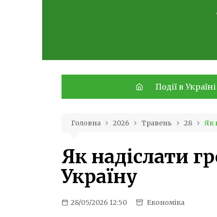
Skip
to
content
Події в Україні
Головна
2026
Травень
28
Як 
Як надіслати гр
Україну
28/05/2026 12:50
Економіка