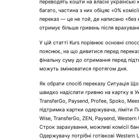
переводять кошти на власні українські 
багато, частина з них обіцяє «0% коміс
переказ — це не той, де написано «без к
отримує більше гривень після врахуванн
У цій статті Kurs порівнює основні спо
пояснює, на що дивитися перед переказ
фінальну суму до отримання перед підтв
можуть змінюватися протягом дня.
Як обрати спосіб переказу Ситуація Що
швидко надіслати гривню на картку в Ук
TransferGo, Paysend, Profee, Spoko, Mee
підтримка картки одержувача, ліміти П
Wise, TransferGo, ZEN, Paysend, Wester
Строк зарахування, можливі комісії бан
Одержувачу потрібні готівкові Western 