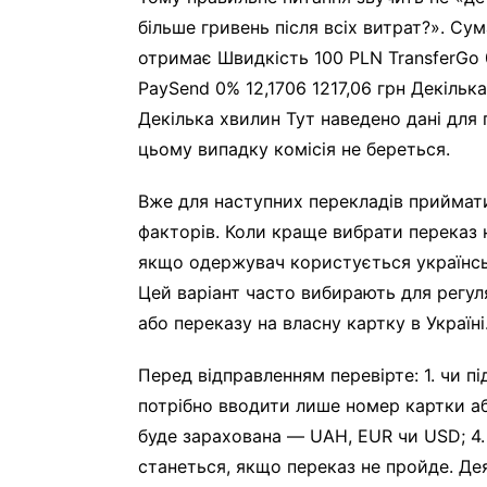
більше гривень після всіх витрат?». Су
отримає Швидкість 100 PLN TransferGo 
PaySend 0% 12,1706 1217,06 грн Декілька
Декілька хвилин Тут наведено дані для 
цьому випадку комісія не береться.
Вже для наступних перекладів приймати
факторів. Коли краще вибрати переказ 
якщо одержувач користується українсь
Цей варіант часто вибирають для регуля
або переказу на власну картку в Україні
Перед відправленням перевірте: 1. чи п
потрібно вводити лише номер картки аб
буде зарахована — UAH, EUR чи USD; 4. 
станеться, якщо переказ не пройде. Де