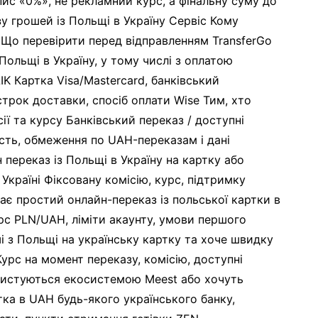
пис «0%», не рекламний курс, а фінальну суму до
у грошей із Польщі в Україну Сервіс Кому
 Що перевірити перед відправленням TransferGo
Польщі в Україну, у тому числі з оплатою
K Картка Visa/Mastercard, банківський
 строк доставки, спосіб оплати Wise Тим, хто
ї та курсу Банківський переказ / доступні
сть, обмеження по UAH-переказам і дані
переказ із Польщі в Україну на картку або
 Україні Фіксовану комісію, курс, підтримку
ає простий онлайн-переказ із польської картки в
урс PLN/UAH, ліміти акаунту, умови першого
і з Польщі на українську картку та хоче швидку
урс на момент переказу, комісію, доступні
ористуються екосистемою Meest або хочуть
тка в UAH будь-якого українського банку,