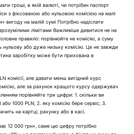
ти гроші, в якій валюті, чи потрібен паспорт
іси з фіксованою або нульовою комісією на малі
и» вигоду на малій сумі Потрібно надіслати
 зрозумілими лімітами Важливіше дивитися не на
 Головне правило: порівнюйте не комісію, а суму
ь нульову або дуже низьку комісію. Це не завжди
стина заробітку може бути прихована в
LN комісії, але давати менш вигідний курс
омісію, але за рахунок кращого курсу одержувач
вленням порівняйте три цифри: 1. скільки ви
або 1000 PLN; 2. яку комісію бере сервіс; 3.
чить на картці, рахунку або в касі.
ає 12 000 грн», саме цю цифру потрібно