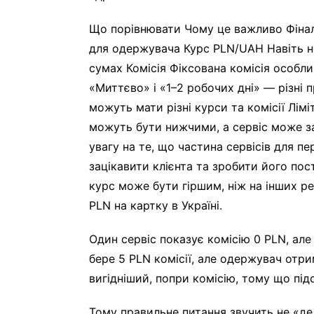
Що порівнювати Чому це важливо Фінал
для одержувача Курс PLN/UAH Навіть не
сумах Комісія Фіксована комісія особл
«Миттєво» і «1–2 робочих дні» — різні п
можуть мати різні курси та комісії Лімі
можуть бути нижчими, а сервіс може з
увагу на те, що частина сервісів для п
зацікавити клієнта та зробити його по
курс може бути гіршим, ніж на інших р
PLN на картку в Україні.
Один сервіс показує комісію 0 PLN, але
бере 5 PLN комісії, але одержувач отри
вигідніший, попри комісію, тому що під
Тому правильне питання звучить не «де