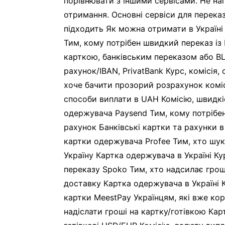
порівнювати з іншими сервісами. Не на
отримання. Основні сервіси для переказ
підходить Як можна отримати в Україні
Тим, кому потрібен швидкий переказ із 
карткою, банківським переказом або BLI
рахунок/IBAN, PrivatBank Курс, комісія,
хоче бачити прозорий розрахунок комісі
способи виплати в UAH Комісію, швидкі
одержувача Paysend Тим, кому потрібен 
рахунок Банківські картки та рахунки в
картки одержувача Profee Тим, хто шук
Україну Картка одержувача в Україні К
переказу Spoko Тим, хто надсилає грош
доставку Картка одержувача в Україні К
картки MeestPay Українцям, які вже к
надіслати гроші на картку/готівкою Кар