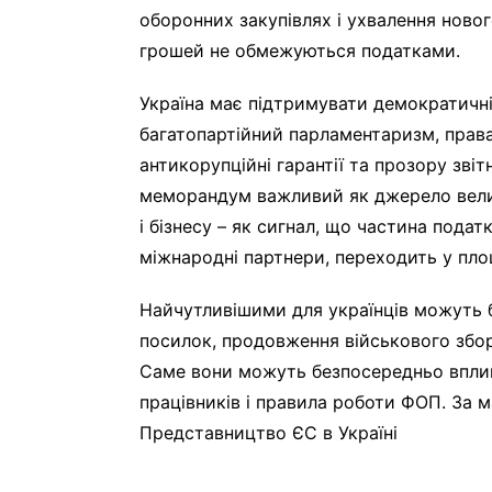
оборонних закупівлях і ухвалення ново
грошей не обмежуються податками.
Україна має підтримувати демократичні
багатопартійний парламентаризм, права
антикорупційні гарантії та прозору зві
меморандум важливий як джерело велик
і бізнесу – як сигнал, що частина подат
міжнародні партнери, переходить у пло
Найчутливішими для українців можуть 
посилок, продовження військового збо
Саме вони можуть безпосередньо вплин
працівників і правила роботи ФОП. За 
Представництво ЄС в Україні