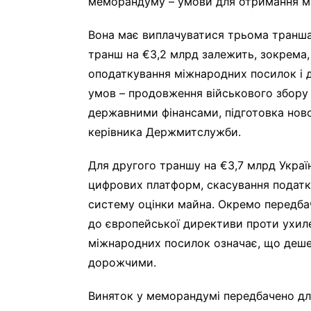
меморандуму – умови для отримання ма
Вона має виплачуватися трьома траншам
транш на €3,2 млрд залежить, зокрема,
оподаткування міжнародних посилок і 
умов – продовження військового збору 
державними фінансами, підготовка нов
керівника Держмитслужби.
Для другого траншу на €3,7 млрд Украї
цифрових платформ, скасування податко
систему оцінки майна. Окремо передб
до європейської директиви проти ухилен
міжнародних посилок означає, що деше
дорожчими.
Виняток у меморандумі передбачено для