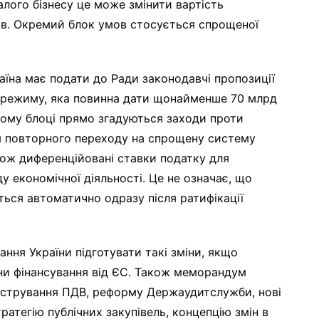
алого бізнесу це може змінити вартість
ів. Окремий блок умов стосується спрощеної
аїна має подати до Ради законодавчі пропозиції
 режиму, яка повинна дати щонайменше 70 млрд
ьому блоці прямо згадуються заходи проти
я повторного переходу на спрощену систему
акож диференційовані ставки податку для
ду економічної діяльності. Це не означає, що
ься автоматично одразу після ратифікації
ання України підготувати такі зміни, якщо
ни фінансування від ЄС. Також меморандум
істрування ПДВ, реформу Держаудитслужби, нові
ратегію публічних закупівель, концепцію змін в