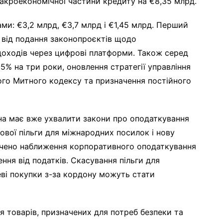
кроекономічної частини кредиту на €8,35 млрд.
и: €3,2 млрд, €3,7 млрд і €1,45 млрд. Перший
 від подання законопроєктів щодо
доходів через цифрові платформи. Також серед
5% на три роки, оновлення стратегії управління
ого Митного кодексу та призначення постійного
на має вже ухвалити закони про оподаткування
вої пільги для міжнародних посилок і нову
ачено наближення корпоративного оподаткування
ня від податків. Скасування пільги для
ві покупки з-за кордону можуть стати
 товарів, призначених для потреб безпеки та