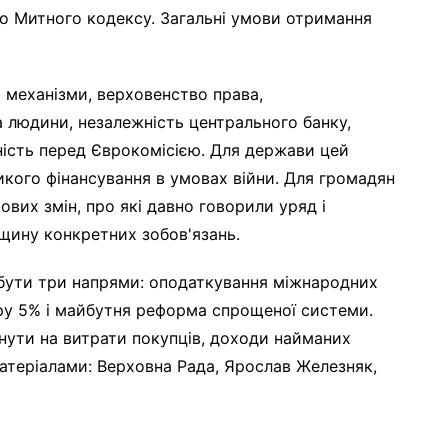
го Митного кодексу. Загальні умови отримання
 механізми, верховенство права,
 людини, незалежність центрального банку,
тність перед Єврокомісією. Для держави цей
ого фінансування в умовах війни. Для громадян
кових змін, про які давно говорили уряд і
щину конкретних зобов'язань.
бути три напрями: оподаткування міжнародних
ру 5% і майбутня реформа спрощеної системи.
ути на витрати покупців, доходи найманих
матеріалами: Верховна Рада, Ярослав Железняк,