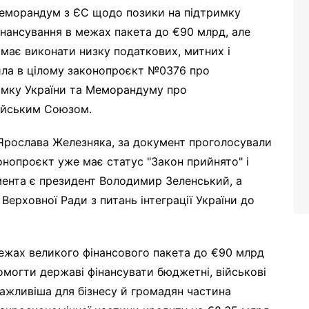
меморандум з ЄС щодо позики на підтримку
інансування в межах пакета до €90 млрд, але
має виконати низку податкових, митних і
ила в цілому законопроєкт №0376 про
римку України та Меморандуму про
ейським Союзом.
Ярослава Железняка, за документ проголосували
онопроєкт уже має статус "Закон прийнято" і
умента є президент Володимир Зеленський, а
ерховної Ради з питань інтеграції України до
межах великого фінансового пакета до €90 млрд
омогти державі фінансувати бюджетні, військові
важливіша для бізнесу й громадян частина