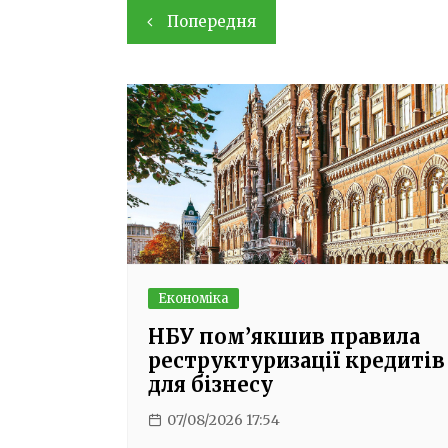
Навігація
Попередня
записів
Економіка
НБУ пом’якшив правила
реструктуризації кредитів
для бізнесу
07/08/2026 17:54