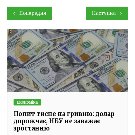
Навігація
Попередня
Наступна
записів
Економіка
Попит тисне на гривню: долар
дорожчає, НБУ не заважає
зростанню