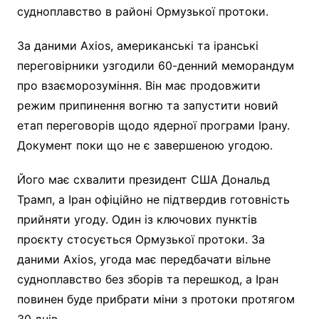
судноплавство в районі Ормузької протоки.
За даними Axios, американські та іранські
переговірники узгодили 60-денний меморандум
про взаєморозуміння. Він має продовжити
режим припинення вогню та запустити новий
етап переговорів щодо ядерної програми Ірану.
Документ поки що не є завершеною угодою.
Його має схвалити президент США Дональд
Трамп, а Іран офіційно не підтвердив готовність
прийняти угоду. Один із ключових пунктів
проєкту стосується Ормузької протоки. За
даними Axios, угода має передбачати вільне
судноплавство без зборів та перешкод, а Іран
повинен буде прибрати міни з протоки протягом
30 днів.