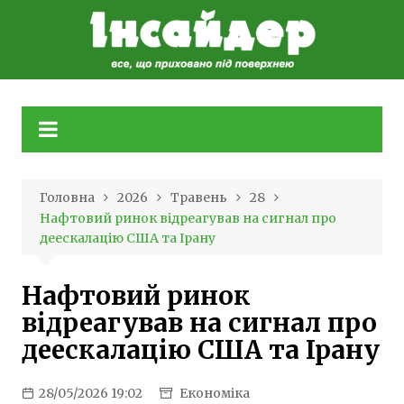
Skip
to
content
Головна
2026
Травень
28
Нафтовий ринок відреагував на сигнал про
деескалацію США та Ірану
Нафтовий ринок
відреагував на сигнал про
деескалацію США та Ірану
28/05/2026 19:02
Економіка