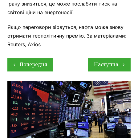
Ірану знизиться, це може послабити тиск на
світові ціни на енергоносії.
Якщо переговори зірвуться, нафта може знову
отримати геополітичну премію. За матеріалами:
Reuters, Axios
Навігація
Попередня
Наступна
записів