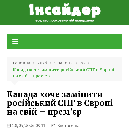
Skip
to
content
Головна
2026
Травень
28
Канада хоче замінити російський СПГ в Європі
на свій – прем’єр
Канада хоче замінити
російський СПГ в Європі
на свій – прем’єр
28/05/2026 09:11
Економіка