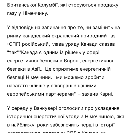
Британської Колумбії, які стосуються продажу
газу у Німеччину.
У відповідь на запинання про те, чи замінить на
ринку канадський скраплений природний газ
(СПГ) російський, глава уряду Канади сказав
"так"."Канада є одним із рішень у сфері
енергетичної безпеки в Європі, енергетичної
безпеки в Азії… Це сприятиме енергетичній
безпеці Німеччини. І ми можемо зробити
набагато більше у співпраці з нашими
європейськими партнерами", – заявив Карні.
У середу у Ванкувері оголосили про укладення
історичної енергетичної угоди з Німеччиною, яка
в найближчі роки забезпечить перші в історії
довгострокові поставки СПГ з Канади до