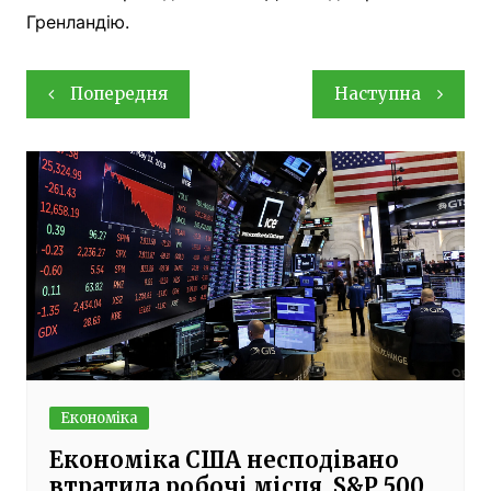
Гренландію.
Навігація
Попередня
Наступна
записів
Економіка
Економіка США несподівано
втратила робочі місця, S&P 500