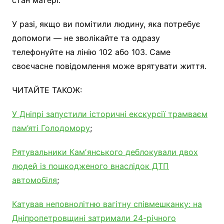
У разі, якщо ви помітили людину, яка потребує
допомоги — не зволікайте та одразу
телефонуйте на лінію 102 або 103. Саме
своєчасне повідомлення може врятувати життя.
ЧИТАЙТЕ ТАКОЖ:
У Дніпрі запустили історичні екскурсії трамваєм
пам’яті Голодомору
;
Рятувальники Камʼянського деблокували двох
людей із пошкодженого внаслідок ДТП
автомобіля
;
Катував неповнолітню вагітну співмешканку: на
Дніпропетровщині затримали 24-річного