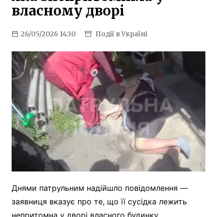
власному дворі
26/05/2026 14:30
Події в Україні
Днями патрульним надійшло повідомлення —
заявниця вказує про те, що її сусідка лежить
непритомна у дворі власного будинку.