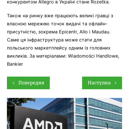
конкурентом Allegro в Україні стане Rozetka.
Також на ринку вже працюють великі гравці з
власною мережею точок видачі та офлайн-
присутністю, зокрема Epicentr, Allo і Maudau.
Саме ця інфраструктура може стати для
польського маркетплейсу одним із головних
викликів. За матеріалами: Wiadomości Handlowe,
Bankier
Навігація
Попередня
Наступна
записів