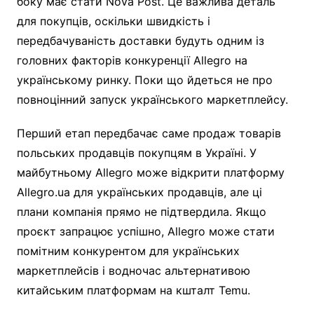
боку має стати Nova Post. Це важлива деталь
для покупців, оскільки швидкість і
передбачуваність доставки будуть одним із
головних факторів конкуренції Allegro на
українському ринку. Поки що йдеться не про
повноцінний запуск українського маркетплейсу.
Перший етап передбачає саме продаж товарів
польських продавців покупцям в Україні. У
майбутньому Allegro може відкрити платформу
Allegro.ua для українських продавців, але ці
плани компанія прямо не підтвердила. Якщо
проєкт запрацює успішно, Allegro може стати
помітним конкурентом для українських
маркетплейсів і водночас альтернативою
китайським платформам на кшталт Temu.