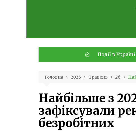
Skip
to
content
Події в Україні
Головна
2026
Травень
26
Най
Найбільше з 202
зафіксували ре
безробітних