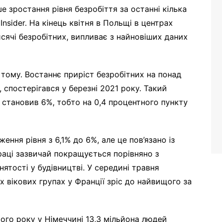
 зростання рівня безробіття за останні кілька
Insider. На кінець квітня в Польщі в центрах
сячі безробітних, випливає з найновіших даних
ів тому. Востаннє приріст безробітних на понад
 спостерігався у березні 2021 року. Такий
 становив 6%, тобто на 0,4 процентного пункту
ення рівня з 6,1% до 6%, але це пов’язано із
раці зазвичай покращується порівняно з
ятості у будівництві. У середині травня
іх вікових групах у Франції зріс до найвищого за
ого року у Німеччині 13,3 мільйона людей