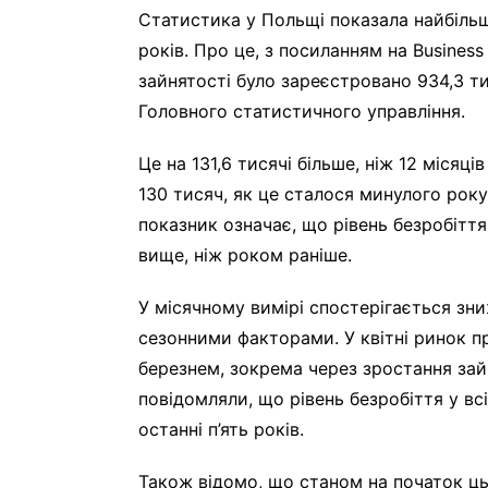
Статистика у Польщі показала найбільше
років. Про це, з посиланням на Business 
зайнятості було зареєстровано 934,3 ти
Головного статистичного управління.
Це на 131,6 тисячі більше, ніж 12 місяц
130 тисяч, як це сталося минулого року,
показник означає, що рівень безробіття
вище, ніж роком раніше.
У місячному вимірі спостерігається зниж
сезонними факторами. У квітні ринок п
березнем, зокрема через зростання зайн
повідомляли, що рівень безробіття у вс
останні п’ять років.
Також відомо, що станом на початок ць