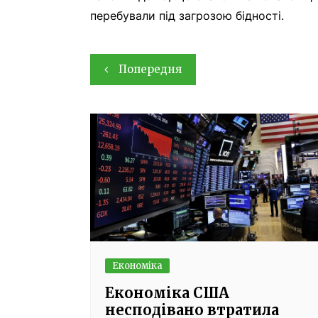
перебували під загрозою бідності.
Навігація
Попередня
записів
Економіка
Економіка США
несподівано втратила