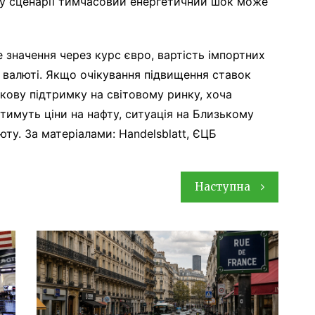
му сценарії тимчасовий енергетичний шок може
 значення через курс євро, вартість імпортних
у валюті. Якщо очікування підвищення ставок
кову підтримку на світовому ринку, хоча
имуть ціни на нафту, ситуація на Близькому
юту. За матеріалами: Handelsblatt, ЄЦБ
Наступна