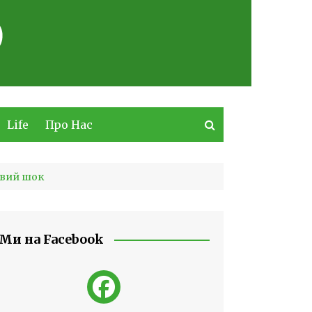
Life
Про Нас
овий шок
Ми на Facebook