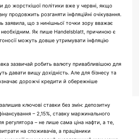
 до жорсткішої політики вже у червні, якщо
ану продовжить розганяти інфляційні очікування.
ь заявила, що з нинішньої точки зору вважає
 необхідним. Як пише Handelsblatt, причиною є
ргоносії можуть довше утримувати інфляцію
авка зазвичай робить валюту привабливішою для
уть давати вищу дохідність. Але для бізнесу та
означає дорожчі кредити й обережніше
 залишив ключові ставки без змін: депозитну
ефінансування – 2,15%, ставку маржинального
я регулятора – не лише сама ціна нафти, а те,
витрати на споживачів, а працівники