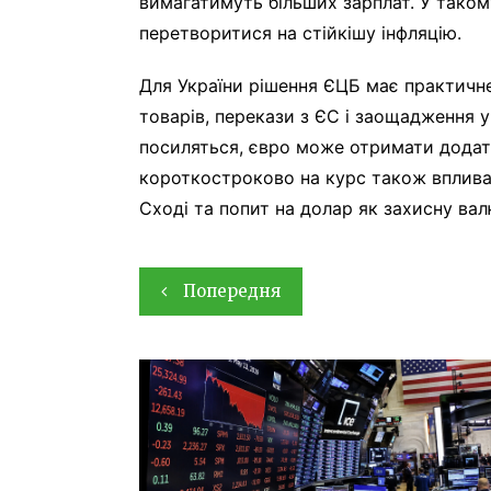
вимагатимуть більших зарплат. У тако
перетворитися на стійкішу інфляцію.
Для України рішення ЄЦБ має практичне
товарів, перекази з ЄС і заощадження 
посиляться, євро може отримати додат
короткостроково на курс також впливат
Сході та попит на долар як захисну вал
Навігація
Попередня
записів