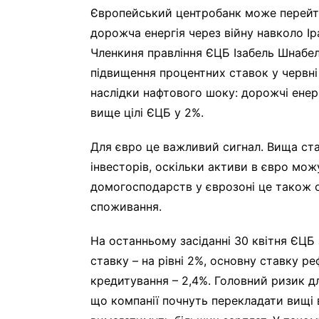
Європейський центробанк може перейти
дорожча енергія через війну навколо Ір
Членкиня правління ЄЦБ Ізабель Шнабел
підвищення процентних ставок у червні
наслідки нафтового шоку: дорожчі ене
вище цілі ЄЦБ у 2%.
Для євро це важливий сигнал. Вища ст
інвесторів, оскільки активи в євро мож
домогосподарств у єврозоні це також 
споживання.
На останньому засіданні 30 квітня ЄЦБ
ставку – на рівні 2%, основну ставку р
кредитування – 2,4%. Головний ризик дл
що компанії почнуть перекладати вищі 