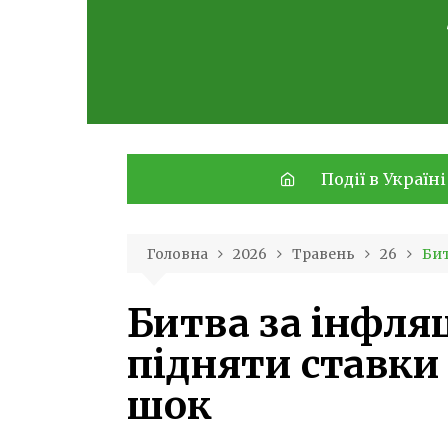
Skip
to
content
Події в Україні
Головна
2026
Травень
26
Бит
Битва за інфля
підняти ставки
шок