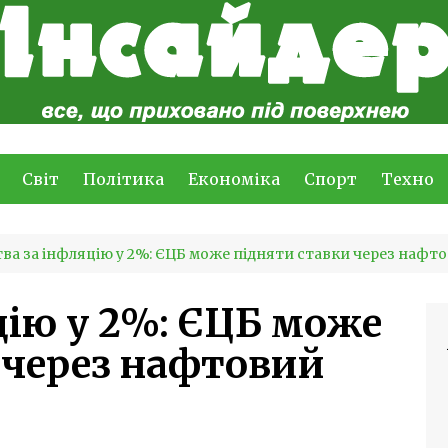
Світ
Політика
Економіка
Спорт
Техно
ва за інфляцію у 2%: ЄЦБ може підняти ставки через нафт
цію у 2%: ЄЦБ може
 через нафтовий