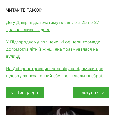
ЧИТАЙТЕ ТАКОЖ:
Де у Дніпрі відключатимуть світло з 25 по 27
травня: список адрес
;
У Підгородному поліцейські офіцери громади
допомогли літній жінці, яка травмувалася на
вулиці
;
На Дніпропетровщині чоловіку повідомили про
підозру за незаконний збут вогнепальної зброї
.
Навігація
Попередня
Наступна
записів