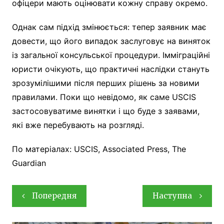
офіцери мають оцінювати кожну справу окремо.
Однак сам підхід змінюється: тепер заявник має
довести, що його випадок заслуговує на виняток
із загальної консульської процедури. Імміграційні
юристи очікують, що практичні наслідки стануть
зрозумілішими після перших рішень за новими
правилами. Поки що невідомо, як саме USCIS
застосовуватиме винятки і що буде з заявами,
які вже перебувають на розгляді.
По матеріалах: USCIS, Associated Press, The
Guardian
Навігація
Попередня
Наступна
записів