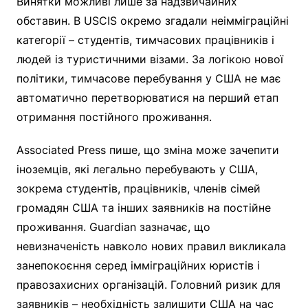
Винятки можливі лише за надзвичайних
обставин. В USCIS окремо згадали неімміграційні
категорії – студентів, тимчасових працівників і
людей із туристичними візами. За логікою нової
політики, тимчасове перебування у США не має
автоматично перетворюватися на перший етап
отримання постійного проживання.
Associated Press пише, що зміна може зачепити
іноземців, які легально перебувають у США,
зокрема студентів, працівників, членів сімей
громадян США та інших заявників на постійне
проживання. Guardian зазначає, що
невизначеність навколо нових правил викликала
занепокоєння серед імміграційних юристів і
правозахисних організацій. Головний ризик для
заявників – необхідність залишити США на час