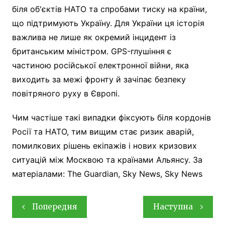
біля об'єктів НАТО та спробами тиску на країни,
що підтримують Україну. Для України ця історія
важлива не лише як окремий інцидент із
британським міністром. GPS-глушіння є
частиною російської електронної війни, яка
виходить за межі фронту й зачіпає безпеку
повітряного руху в Європі.
Чим частіше такі випадки фіксують біля кордонів
Росії та НАТО, тим вищим стає ризик аварій,
помилкових рішень екіпажів і нових кризових
ситуацій між Москвою та країнами Альянсу. За
матеріалами: The Guardian, Sky News, Sky News
Навігація
Попередня
Наступна
записів