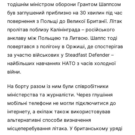
тодішнім міністром оборони Грантом Шаппсом
був заглушений приблизно на 30 хвилин під час
повернення з Польщі до Великої Британії. Літак
пролітав поблизу Калінінграда – російського
анклаву між Польщею та Литвою. Шаппс тоді
повертався з полігону в Оржиші, де спостерігав
за участю військових у Steadfast Defender –
найбільших навчаннях НАТО з часів холодної
війни.
На борту разом із ним були співробітники
міністерства та журналісти. Через глушіння
мобільні телефони не могли підключитися до
інтернету, а екіпаж також використовував
альтернативні способи визначення
місцеперебування літака. У британському уряді