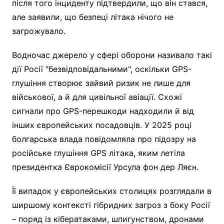
після того інциденту підтвердили, що він стався,
але заявили, що безпеці літака нічого не
загрожувало.
Водночас джерело у сфері оборони називало такі
дії Росії "безвідповідальними", оскільки GPS-
глушіння створює зайвий ризик не лише для
військової, а й для цивільної авіації. Схожі
сигнали про GPS-перешкоди надходили й від
інших європейських посадовців. У 2025 році
болгарська влада повідомляла про підозру на
російське глушіння GPS літака, яким летіла
президентка Єврокомісії Урсула фон дер Ляєн.
Її випадок у європейських столицях розглядали в
ширшому контексті гібридних загроз з боку Росії
– поряд із кібератаками, шпигунством, дронами