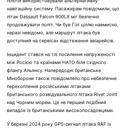
пілоти використовували альтернативну
навігаційну систему. Пасажирам повідомили, що
літак Dassault Falcon 900LX міг безпечно
продовжувати політ. Чи був Гілі ціллю навмисно,
наразі невідомо, але маршрут літака був
доступний на сервісах відстеження авіарейсів.
Інцидент стався на тлі посилення напруженості
між Росією та країнами НАТО біля східного
флангу Альянсу. Напередодні британське
Міноборони також повідомляло про небезпечне
перехоплення російськими літаками
британського розвідувального літака Rivet Joint
над Чорним морем. Це не перший подібний
випадок із британськими високопосадовцями.
У березні 2024 року GPS-сигнал літака RAF із