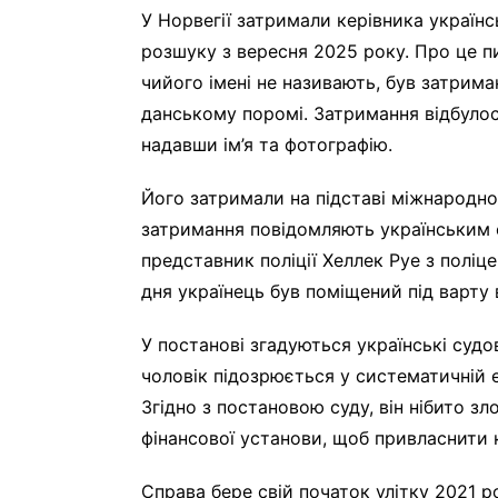
У Норвегії затримали керівника україн
розшуку з вересня 2025 року. Про це п
чийого імені не називають, був затрима
данському поромі. Затримання відбулося
надавши ім’я та фотографію.
Його затримали на підставі міжнародно
затримання повідомляють українським 
представник поліції Хеллек Руе з поліце
дня українець був поміщений під варту 
У постанові згадуються українські судо
чоловік підозрюється у систематичній е
Згідно з постановою суду, він нібито 
фінансової установи, щоб привласнити к
Справа бере свій початок улітку 2021 р