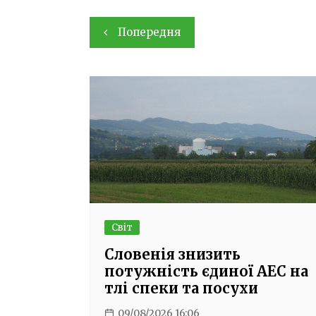
Навігація
Попередня
записів
Світ
Словенія знизить
потужність єдиної АЕС на
тлі спеки та посухи
09/08/2026 16:06