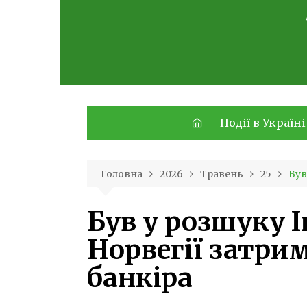
Skip
to
content
Події в Україні
Головна
2026
Травень
25
Був
Був у розшуку І
Норвегії затри
банкіра