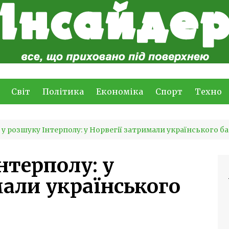
Світ
Політика
Економіка
Спорт
Техно
 у розшуку Інтерполу: у Норвегії затримали українського б
нтерполу: у
мали українського