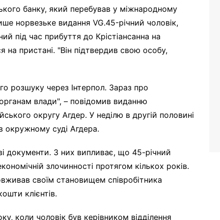
ського банку, який перебував у міжнародному
ише норвезьке видання VG.45-річний чоловік,
ний під час прибуття до Крістіансанна на
 на пристані. "Він підтвердив свою особу,
го розшуку через Інтерпол. Зараз про
органам влади", – повідомив виданню
йського округу Агдер. У неділю в другій половині
в окружному суді Агдера.
ві документи. З них випливає, що 45-річний
кономічній злочинності протягом кількох років.
зловживав своїм становищем співробітника
ошти клієнтів.
оку, коли чоловік був керівником відділення