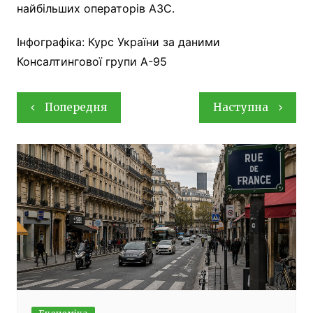
найбільших операторів АЗС.
Інфографіка: Курс України за даними
Консалтингової групи А-95
Навігація
Попередня
Наступна
записів