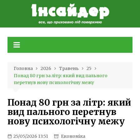
Skip
to
content
Головна
2026
Травень
25
Понад 80 грн за літр: який вид пального
перетнув нову психологічну межу
Понад 80 грн за літр: який
вид пального перетнув
нову психологічну межу
25/05/2026 13:51
Економіка