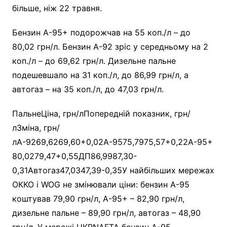
більше, ніж 22 травня.
Бензин А-95+ подорожчав на 55 коп./л – до
80,02 грн/л. Бензин А-92 зріс у середньому на 2
коп./л – до 69,62 грн/л. Дизельне пальне
подешевшало на 31 коп./л, до 86,99 грн/л, а
автогаз – на 35 коп./л, до 47,03 грн/л.
ПальнеЦіна, грн/лПопередній показник, грн/
лЗміна, грн/
лА-9269,6269,60+0,02А-9575,7975,57+0,22А-95+
80,0279,47+0,55ДП86,9987,30-
0,31Автогаз47,0347,39-0,35У найбільших мережах
ОККО і WOG не змінювали ціни: бензин А-95
коштував 79,90 грн/л, А-95+ – 82,90 грн/л,
дизельне пальне – 89,90 грн/л, автогаз – 48,90
грн/л. У мережі UKRNAFTA бензин А-95