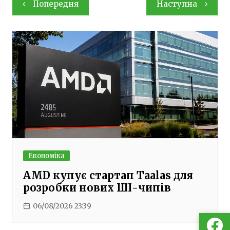
Навігація
Попередня
Наступна
записів
Економіка
AMD купує стартап Taalas для
розробки нових ШІ-чипів
06/08/2026 23:39