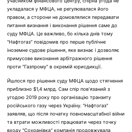
учасником фінансового центру, спірна угода не
укладалася у МФЦА, не регулювалася його
правом, а сторони не домовлялися передавати
питання визнання і виконання рішення саме до
суду МФЦА. Це важливо, бо кілька днів тому
"Нафтогаз" повідомив про перше публічне
іноземне судове рішення, яке визнає і дозволяє
примусове виконання арбітражного рішення
проти "Газпрому" в окремій юрисдикції.
Йшлося про рішення суду МФЦА щодо стягнення
приблизно $1,4 млрд. Сам спір пов'язаний з
угодою 2019 року про організацію транзиту
російського газу через Україну. "Нафтогаз"
заявляв, що після початку повномасштабної війни
та втрати можливості працювати через точку
входу "Сохранівка" компанія продовжувала