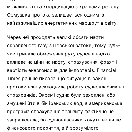
можливості та координацію з країнами регіону.
Ормузька протока залишається одним із
найважливіших енергетичних маршрутів світу.
Через неї проходять великі обсяги нафти і
скрапленого газу з Перської затоки, тому будь-
яке тривале обмеження руху суден швидко
впливає на ціни на нафту, страхування, фрахт і
вартість енергоносіїв для імпортерів. Financial
Times раніше писала, що ситуація в районі
протоки вже ускладнила роботу судновласників і
страховиків. Окремі судна були захоплені або
змушені йти в бік іранських вод, а американська
програма страхування транзиту фактично не
запрацювала, бо судновласники хочуть не лише
фінансового покриття, а й зрозумілого