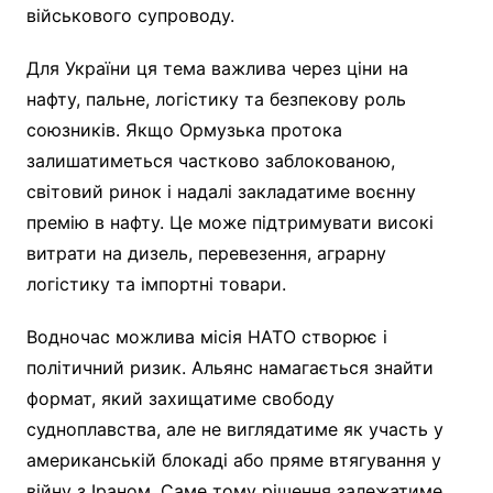
військового супроводу.
Для України ця тема важлива через ціни на
нафту, пальне, логістику та безпекову роль
союзників. Якщо Ормузька протока
залишатиметься частково заблокованою,
світовий ринок і надалі закладатиме воєнну
премію в нафту. Це може підтримувати високі
витрати на дизель, перевезення, аграрну
логістику та імпортні товари.
Водночас можлива місія НАТО створює і
політичний ризик. Альянс намагається знайти
формат, який захищатиме свободу
судноплавства, але не виглядатиме як участь у
американській блокаді або пряме втягування у
війну з Іраном. Саме тому рішення залежатиме