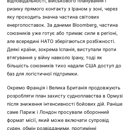
відповідальності, військового планування і
ризику прямого контакту з Іраном у зоні, через
яку проходить значна частина світових
енергопоставок. За даними Bloomberg, частина
союзників уже готує або тримає сили в регіоні,
але всередині НАТО зберігаються розбіжності.
Деякі країни, зокрема Іспанія, виступали проти
втягування у війну навколо Ірану, тоді як
більшість союзників тихо надали США доступ до
баз для логістичної підтримки.
Окремо Франція і Велика Британія продовжують
розробляти план захисту судноплавства в Ормузі
після зниження інтенсивності бойових дій. Раніше
саме Париж і Лондон просували оборонний
формат місії, який може включати супровід
суден, обмін розвідданими, протимінні