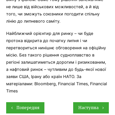
не лише від військових можливостей, а й від
того, чи зможуть союзники погодити спільну
лінію до липневого саміту.
Найближчий орієнтир для ринку – чи буде
протока відкрита до початку липня і чи
перетвориться нинішнє обговорення на офіційну
місію. Без такого рішення судноплавство в
регіоні залишатиметься дорогим і ризикованим,
а нафтовий ринок – чутливим до будь-якої нової
заяви США, Ірану або країн НАТО. За
матеріалами: Bloomberg, Financial Times, Financial
Times
Навігація
Попередня
Наступна
записів