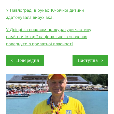
У Павлограді в руках 10-річної дитини
здетонувала вибухівка
;
У Дніпрі за позовом прокуратури частину
пам’ятки історії національного значення
повернуто з приватної власності
.
Навігація
Попередня
Наступна
записів