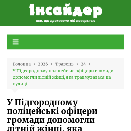
Skip
to
content
Головна
2026
Травень
24
У Підгородному поліцейські офіцери громади
допомогли літній жінці, яка травмувалася на
вулиці
У Підгородному
поліцейські офіцери
громади допомогли
літній жінці, яка