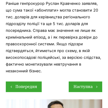
Раніше генпрокурор Руслан Кравченко заявляв,
що сума такої «абонплати» могла становити 20
тис. доларів для керівництва регіонального
підрозділу поліції та ще 5 тис. доларів для
посередника. Справа має значення не лише як
кримінальний епізод, а і як перевірка довіри до
правоохоронної системи. Якщо підозри
підтвердяться, йтиметься про схему, в якій
високопосадові поліцейські, за версією слідства,
фактично монетизували невтручання в
незаконний бізнес.
Навігація
Попередня
Наступна
записів