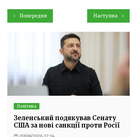
Навігація
Попередня
Наступна
записів
Політика
Зеленський подякував Сенату
США за нові санкції проти Росії
07/08/2026 22:24