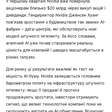
У першому кварталі Nvidia вже повернула
акціонерам близько $20 млрд через викуп акцій і
дивіденди. Гендиректор Nvidia Дженсен Хуанг
пов'язав зростання з будівництвом так званих AI-
фабрик – дата-центрів, які обслуговують нові
моделі штучного інтелекту. За його словами,
агентний AI уже почав створювати реальну
цінність для компаній і швидко масштабується в
різних галузях.
Для ринку ці результати важливі як тест на
міцність AI-буму. Nvidia залишається головним
барометром попиту на інфраструктуру штучного
інтелекту: якщо її продажі й прогноз
продовжують зростати, інвестори отримують
сигнал, що великі технологічні компанії поки не
скорочують витрати на AI-обчислення. Водночас