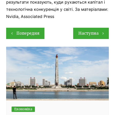
результати показують, куди рухаються капітал і
технологічна конкуренція у світі. За матеріалами:
Nvidia, Associated Press
Навігація
Попередня
Наступна
записів
Економіка