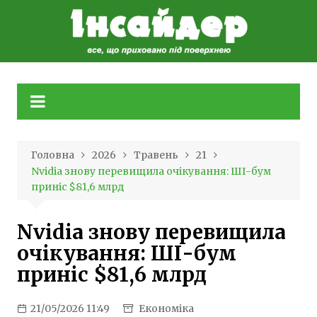
Skip
to
content
Головна
2026
Травень
21
Nvidia знову перевищила очікування: ШІ-бум
приніс $81,6 млрд
Nvidia знову перевищила
очікування: ШІ-бум
приніс $81,6 млрд
21/05/2026 11:49
Економіка