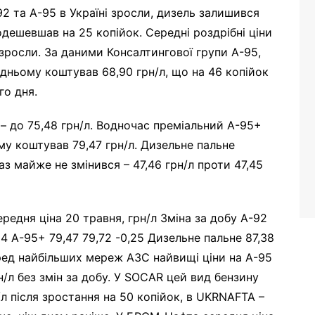
92 та А-95 в Україні зросли, дизель залишився
одешевшав на 25 копійок. Середні роздрібні ціни
зросли. За даними Консалтингової групи А-95,
едньому коштував 68,90 грн/л, що на 46 копійок
го дня.
– до 75,48 грн/л. Водночас преміальний А-95+
му коштував 79,47 грн/л. Дизельне пальне
газ майже не змінився – 47,46 грн/л проти 47,45
ередня ціна 20 травня, грн/л Зміна за добу А-92
24 А-95+ 79,47 79,72 -0,25 Дизельне пальне 87,38
еред найбільших мереж АЗС найвищі ціни на А-95
/л без змін за добу. У SOCAR цей вид бензину
/л після зростання на 50 копійок, в UKRNAFTA –