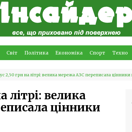
Світ
Політика
Економіка
Спорт
Техно
ус 2,50 грн на літрі: велика мережа АЗС переписала цінники
а літрі: велика
еписала цінники