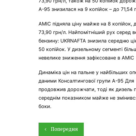
73,90 грн/л, також на 50 копійок доро
А-95 знизилася на 9 копійок – до 71,54 г
AMIC підняла ціну майже на 8 копійок, до
73,90 грн/л. Найпомітніший рух серед в
бензину: UKRNAFTA знизила середню ціну
50 копійок. У дизельному сегменті біль
невелике зниження зафіксоване в AMIC
Динаміка цін на пальне у найбільших оп
даними Консалтингової групи А-95 Для 
продовжив дорожчати, тоді як дизель п
середнім показником майже не змінився
боки.
Навігація
Попередня