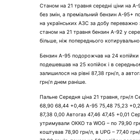
Станом на 21 травня середні ціни на А-
без змін, а преміальний бензин А-95+ п
на українських АЗС за добу переважно 
станом на 21 травня бензин А-92 у сер
більше, ніж попереднього котирувально
Бензин А-95 подорожчав на 24 копійки 
подешевшав на 25 копійок і в середньо
залишилося на рівні 87,38 грн/л, а авто
грн/л днем раніше.
Пальне Середня ціна 21 травня, грн/л С
68,90 68,44 +0,46 А-95 75,48 75,23 +0,
87,38 0,00 Автогаз 47,46 47,45 +0,01 С
утримували ОККО та WOG – по 79,90 грн
коштував 78,90 грн/л, в UPG – 77,40 грн