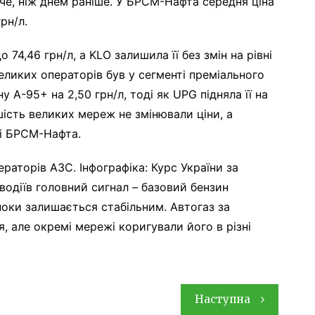
жче, ніж днем раніше. У БРСМ-Нафта середня ціна
рн/л.
 74,46 грн/л, а KLO залишила її без змін на рівні
еликих операторів був у сегменті преміального
 А-95+ на 2,50 грн/л, тоді як UPG підняла її на
шість великих мереж не змінювали ціни, а
 і БРСМ-Нафта.
ераторів АЗС. Інфографіка: Курс України за
водіїв головний сигнал – базовий бензин
оки залишається стабільним. Автогаз за
, але окремі мережі коригували його в різні
Наступна