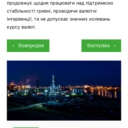
продовжує щодня працювати над підтримкою
стабільності гривні, проводячи валютні
інтервенції, та не допускає значних коливань
курсу валют.
Навігація
Попередня
Наступна
записів