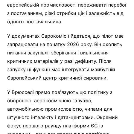
європейській промисловості переживати перебої
з постачанням, різкі стрибки цін і залежність від
одного постачальника.
У документах Єврокомісії йдеться, що пілот має
запрацювати на початку 2026 року. Він охопить
питання закупівлі, зберігання і вивільнення
критичних матеріалів у разі дефіциту. Після
запуску ці функції має інтегрувати майбутній
Європейський центр критичної сировини.
У Брюсселі прямо пов'язують цю політику з
обороною, аерокосмічною галуззю,
автомобільною промисловістю, чипами для
штучного інтелекту і дата-центрами. Окремий
фокус першого раунду платформи ЄС із
сировини – ланцюги постачання постійних