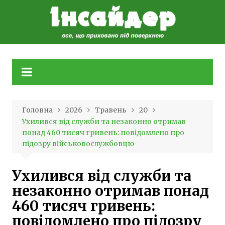
Skip
to
content
Головна
2026
Травень
20
Ухилився від служби та незаконно отримав
понад 460 тисяч гривень: повідомлено про
підозру військовослужбовцю
Ухилився від служби та
незаконно отримав понад
460 тисяч гривень:
повідомлено про підозру