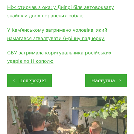
Ніж стирчав з ока: у Дніпрі біля автовокзалу
знайшли двох поранених собак;
У Кам’янському затримано чоловіка, який
намагався зґвалтувати 6-річну падчерку;
СБУ затримала коригувальника російських
ударів по Нікополю
Навігація
Попередня
Наступна
записів