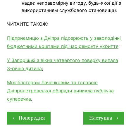
надає неправомірну вигоду, будь-якої дії з
використанням службового становища).
ЧИТАЙТЕ ТАКОЖ:
Підприємицю з Дніпра підозрюють у заволодінні
бюджетними коштами під час ремонту укриття
;
У Запоріжжі з вікна четвертого поверху випала
3-річна дитина
;
Між блогером Лаченковим та головою
Дніпропетровської облради виникла публічна
суперечка
.
Навігація
Попередня
Наступна
записів