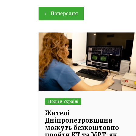
Навігація
Попередня
записів
Події в Україні
Жителі
Дніпропетровщини
можуть безкоштовно
пройти КТ та МРТ: як