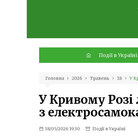
Skip
to
content
Події в Україні
Головна
2026
Травень
18
У К
У Кривому Розі 
з електросамо
18/05/2026 19:30
Події в Україні