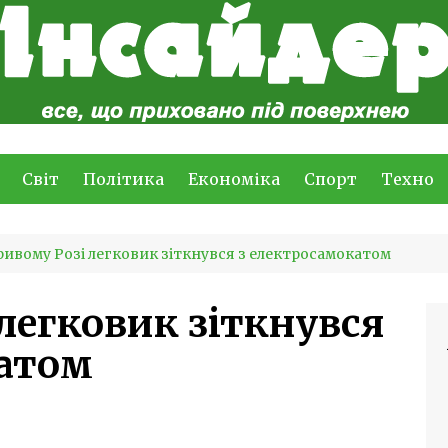
Світ
Політика
Економіка
Спорт
Техно
ривому Розі легковик зіткнувся з електросамокатом
легковик зіткнувся
катом