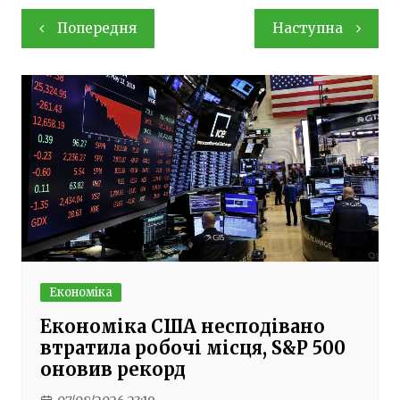
Навігація
Попередня
Наступна
записів
Економіка
Економіка США несподівано
втратила робочі місця, S&P 500
оновив рекорд