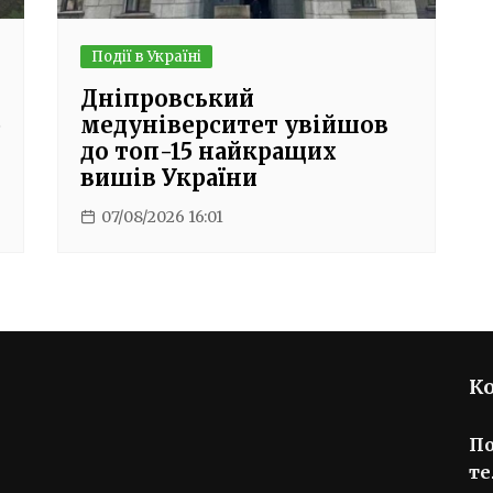
Події в Україні
Дніпровський
ю
медуніверситет увійшов
до топ-15 найкращих
вишів України
07/08/2026 16:01
К
П
те