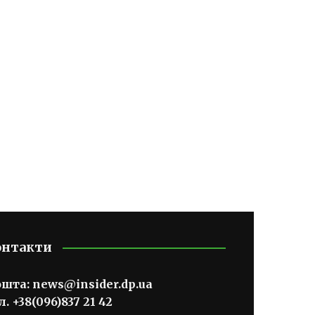
онтакти
ошта:
news@insider.dp.ua
л. +38(096)837 21 42