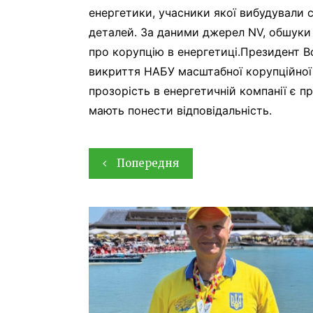
енергетики, учасники якої вибудували 
деталей. За даними джерел NV, обшуки у
про корупцію в енергетиці.Президент 
викриття НАБУ масштабної корупційної 
прозорість в енергетичній компанії є пр
мають понести відповідальність.
Навігація
Попередня
записів