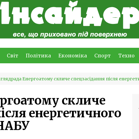
Світ
Політика
Економіка
Спорт
Техно
глядрада Енергоатому скличе спецзасідання після енерге
ргоатому скличе
після енергетичного
 НАБУ