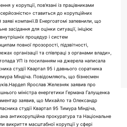
ння у корупції, пов’язані із працівниками
 серйозністю» ставиться до корупційних
й заяві компанії.В Енергоатомі запевнили, що
не засідання для оцінки ситуації, ініціює
 внутрішніх процедур і систем
ипам повної прозорості, підзвітності,
жах організації та співпраці з органами влади»,
стопада УП із посиланням на джерела написала
ника студії Квартал 95 і давнього соратника
мура Міндіча. Повідомляють, що бізнесмен
шуків.Нардеп Ярослав Железняк заявив про
лишнього міністра енергетики Германа Галущенка
рламентар заявив, що Михайло та Олександр
власника студії Квартал 95 Тимура Міндіча,
ована антикорупційна прокуратура та Національне
и викриття масштабної корупції у сфері