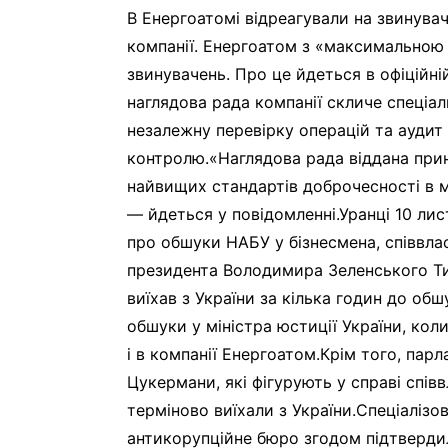
В Енергоатомі відреагували на звинуваче
компанії. Енергоатом з «максимальною
звинувачень. Про це йдеться в офіційні
наглядова рада компанії скличе спеціаль
незалежну перевірку операцій та аудит
контролю.«Наглядова рада віддана принц
найвищих стандартів доброчесності в ме
— йдеться у повідомленні.Уранці 10 ли
про обшуки НАБУ у бізнесмена, співвлас
президента Володимира Зеленського Ти
виїхав з України за кілька годин до об
обшуки у міністра юстиції України, ко
і в компанії Енергоатом.Крім того, па
Цукермани, які фігурують у справі спів
терміново виїхали з України.Спеціаліз
антикорупційне бюро згодом підтвердил