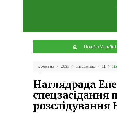
Skip
to
content
Події в Україні
Головна
2025
Листопад
11
На
Наглядрада Ене
спецзасідання 
розслідування