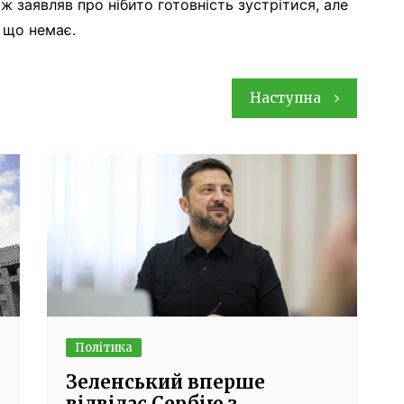
ж заявляв про нібито готовність зустрітися, але
 що немає.
Наступна
Політика
Зеленський вперше
відвідає Сербію з