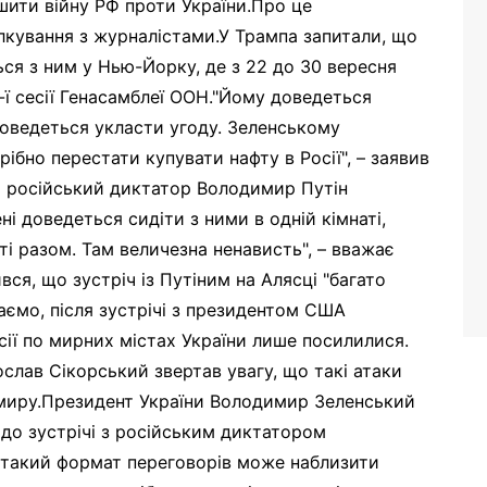
шити війну РФ проти України.Про це
ілкування з журналістами.У Трампа запитали, що
ься з ним у Нью-Йорку, де з 22 до 30 вересня
-ї сесії Генасамблеї ООН."Йому доведеться
доведеться укласти угоду. Зеленському
ібно перестати купувати нафту в Росії", – заявив
і російський диктатор Володимир Путін
ні доведеться сидіти з ними в одній кімнаті,
і разом. Там величезна ненависть", – вважає
ся, що зустріч із Путіним на Алясці "багато
аємо, після зустрічі з президентом США
ії по мирних містах України лише посилилися.
слав Сікорський звертав увагу, що такі атаки
о миру.Президент України Володимир Зеленський
до зустрічі з російським диктатором
 такий формат переговорів може наблизити