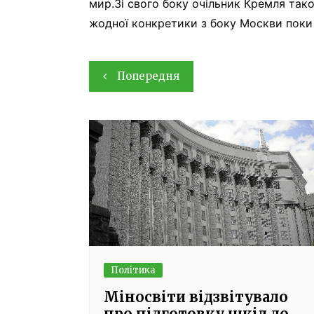
мир.Зі свого боку очільник Кремля тако
жодної конкретики з боку Москви поки
Навігація
Попередня
записів
Політика
Міносвіти відзвітувало
про підготовку шкіл до