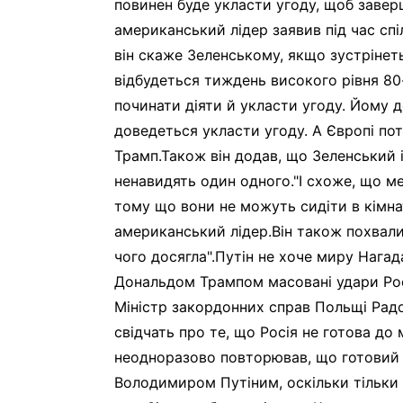
повинен буде укласти угоду, щоб завер
американський лідер заявив під час сп
він скаже Зеленському, якщо зустрінет
відбудеться тиждень високого рівня 80
починати діяти й укласти угоду. Йому 
доведеться укласти угоду. А Європі потр
Трамп.Також він додав, що Зеленський 
ненавидять один одного."І схоже, що ме
тому що вони не можуть сидіти в кімнат
американський лідер.Він також похвалив
чого досягла".Путін не хоче миру Нагад
Дональдом Трампом масовані удари Рос
Міністр закордонних справ Польщі Радо
свідчать про те, що Росія не готова д
неодноразово повторював, що готовий 
Володимиром Путіним, оскільки тільки