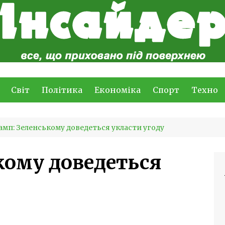
Світ
Політика
Економіка
Спорт
Техно
амп: Зеленському доведеться укласти угоду
кому доведеться