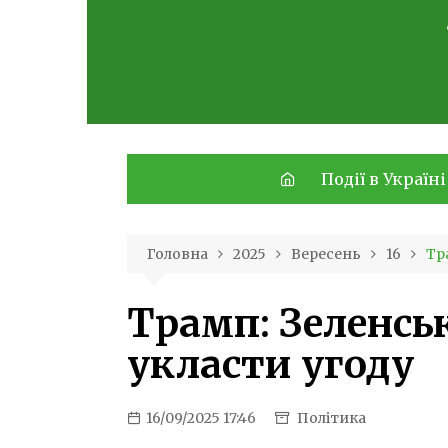
Skip
to
content
Події в Україні
Головна
2025
Вересень
16
Тр
Трамп: Зеленсь
укласти угоду
16/09/2025 17:46
Політика