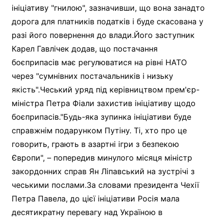
ініціативу "гнилою", зазначивши, що вона занадто
дорога для платників податків і буде скасована у
разі його повернення до влади.Його заступник
Карел Гавлічек додав, що постачання
боєприпасів має регулюватися на рівні НАТО
через "сумнівних постачальників і низьку
якість".Чеський уряд під керівництвом прем'єр-
міністра Петра Фіали захистив ініціативу щодо
боєприпасів."Будь-яка зупинка ініціативи буде
справжнім подарунком Путіну. Ті, хто про це
говорить, грають в азартні ігри з безпекою
Європи", – попередив минулого місяця міністр
закордонних справ Ян Ліпавський на зустрічі з
чеськими послами.За словами президента Чехії
Петра Павела, до цієї ініціативи Росія мала
десятикратну перевагу над Україною в