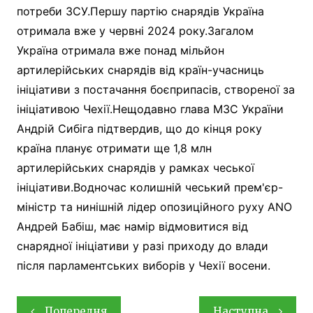
потреби ЗСУ.Першу партію снарядів Україна
отримала вже у червні 2024 року.Загалом
Україна отримала вже понад мільйон
артилерійських снарядів від країн-учасниць
ініціативи з постачання боєприпасів, створеної за
ініціативою Чехії.Нещодавно глава МЗС України
Андрій Сибіга підтвердив, що до кінця року
країна планує отримати ще 1,8 млн
артилерійських снарядів у рамках чеської
ініціативи.Водночас колишній чеський прем'єр-
міністр та нинішній лідер опозиційного руху ANO
Андрей Бабіш, має намір відмовитися від
снарядної ініціативи у разі приходу до влади
після парламентських виборів у Чехії восени.
Навігація
Попередня
Наступна