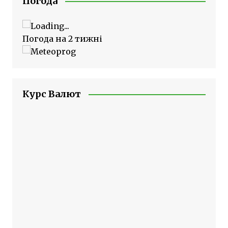
Погода
Погода на 2 тижні
Курс Валют