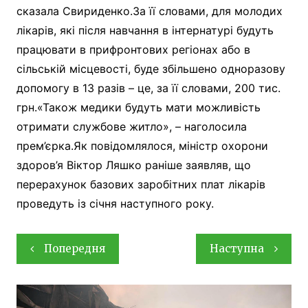
сказала Свириденко.За її словами, для молодих
лікарів, які після навчання в інтернатурі будуть
працювати в прифронтових регіонах або в
сільській місцевості, буде збільшено одноразову
допомогу в 13 разів – це, за її словами, 200 тис.
грн.«Також медики будуть мати можливість
отримати службове житло», – наголосила
прем’єрка.Як повідомлялося, міністр охорони
здоров’я Віктор Ляшко раніше заявляв, що
перерахунок базових заробітних плат лікарів
проведуть із січня наступного року.
Навігація
Попередня
Наступна
записів