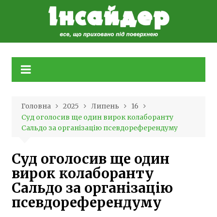
Skip
to
content
Головна
2025
Липень
16
Суд оголосив ще один вирок колаборанту
Сальдо за організацію псевдореферендуму
Суд оголосив ще один
вирок колаборанту
Сальдо за організацію
псевдореферендуму