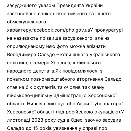
засудженого указом Президента України
застосовано санкції економічного та іншого
обмежувального
характеру.facebook.com/pho.gov.uaУ прокуратурі
не називають прізвища засудженого, але на
оприлюдненому нею фото можна впізнати
Володимира Сальдо – колишнього українського
політика, ексмера Херсона, колишнього
народного депутата.Як повідомлялося, з
початком повномасштабного вторгнення Сальдо
став на бік окупантів та очолив так звану
військово-цивільну адміністрацію Херсонської
області. Нині він виконує обов’язки "губернатора"
Херсонської області (під російською окупацією).У
листопаді 2023 року суд в Одесі заочно засудив
Сальдо до 15 років ув’язнення у справі про