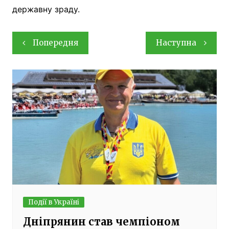
державну зраду.
Навігація
Попередня
Наступна
записів
Події в Україні
Дніпрянин став чемпіоном