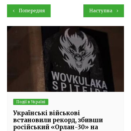
Навігація
Попередня
Наступна
записів
Події в Україні
Українські військові
встановили рекорд, збивши
російський «Орлан-30» на