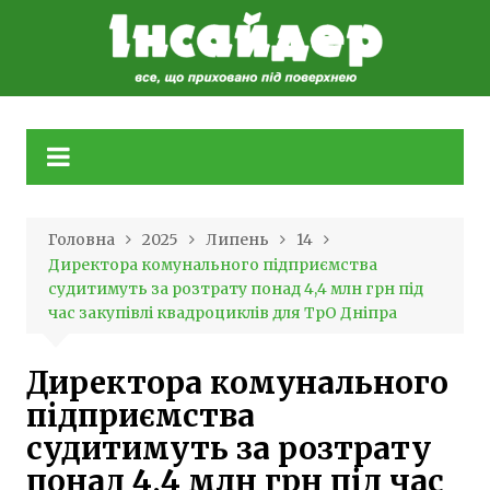
Skip
to
content
Головна
2025
Липень
14
Директора комунального підприємства
судитимуть за розтрату понад 4,4 млн грн під
час закупівлі квадроциклів для ТрО Дніпра
Директора комунального
підприємства
судитимуть за розтрату
понад 4,4 млн грн під час