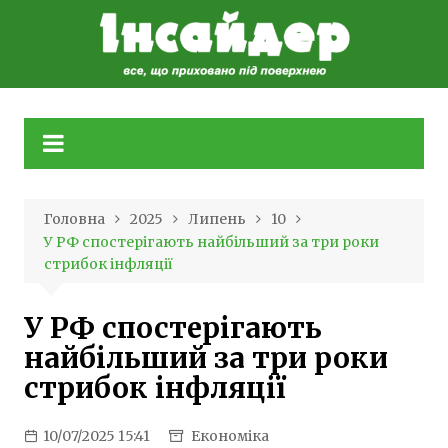
Skip
to
content
Головна
2025
Липень
10
У РФ спостерігають найбільший за три роки
стрибок інфляції
У РФ спостерігають
найбільший за три роки
стрибок інфляції
10/07/2025 15:41
Економіка