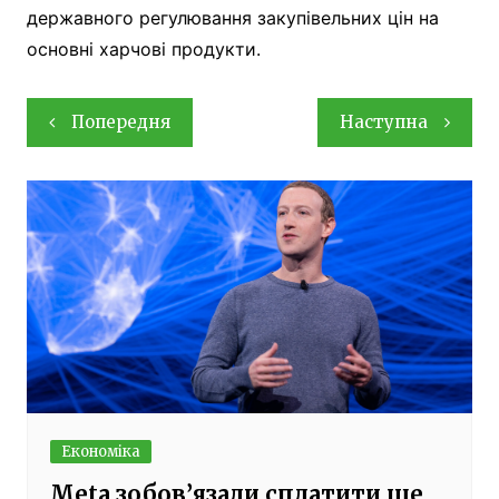
державного регулювання закупівельних цін на
основні харчові продукти.
Навігація
Попередня
Наступна
записів
Економіка
Meta зобов’язали сплатити ще