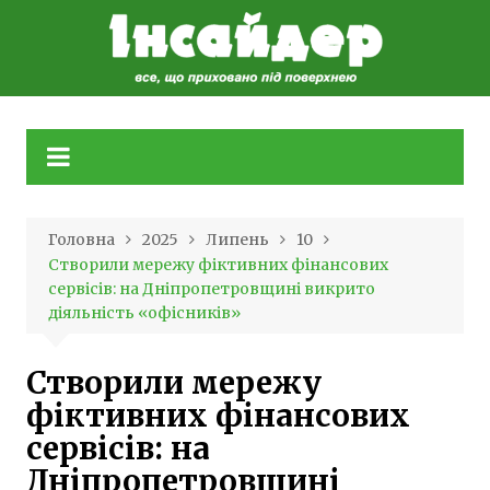
Skip
to
content
Головна
2025
Липень
10
Створили мережу фіктивних фінансових
сервісів: на Дніпропетровщині викрито
діяльність «офісників»
Створили мережу
фіктивних фінансових
сервісів: на
Дніпропетровщині