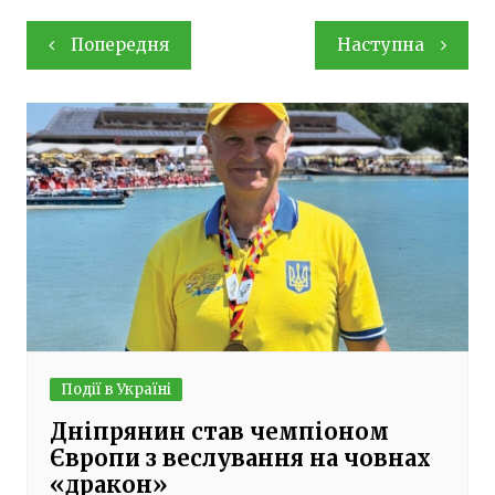
Навігація
Попередня
Наступна
записів
Події в Україні
Дніпрянин став чемпіоном
Європи з веслування на човнах
«дракон»